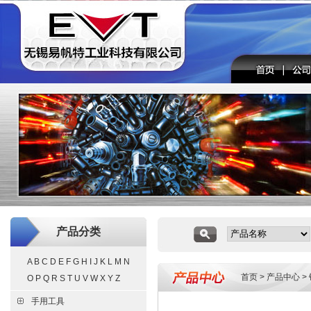
产品分类
A
B
C
D
E
F
G
H
I
J
K
L
M
N
首页
>
产品中心
>
O
P
Q
R
S
T
U
V
W
X
Y
Z