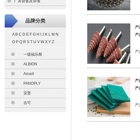
品牌分类
产
A
B
C
D
E
F
G
H
I
J
K
L
M
N
产
O
P
Q
R
S
T
U
V
W
X
Y
Z
产
产
产
产